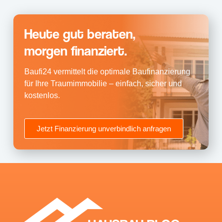
Heute gut beraten,
morgen finanziert.
Baufi24 vermittelt die optimale Baufinanzierung
für Ihre Traumimmobilie – einfach, sicher und
kostenlos.
Jetzt Finanzierung unverbindlich anfragen