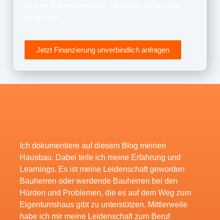
für Ihre Traumimmobilie – einfach, sicher und
kostenlos.
Jetzt Finanzierung unverbindlich anfragen
Ich dokumentiere auf diesem Blog meinen
Hausbau. Dabei teile ich meine Erfahrung und
Learnings. Es ist meine Leidenschaft geworden
Bauherren oder werdende Bauherren bei den
Hürden und Problemen, die es auf dem Weg zum
Eigentumshaus gibt zu unterstützen. Mittlerweile
habe ich mir meine Leidenschaft zum Beruf