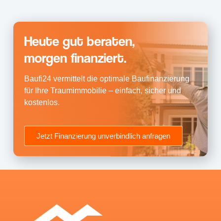
Heute gut beraten,
morgen finanziert.
Baufi24 vermittelt die optimale Baufinanzierung
für Ihre Traumimmobilie – einfach, sicher und
kostenlos.
Jetzt Finanzierung unverbindlich anfragen