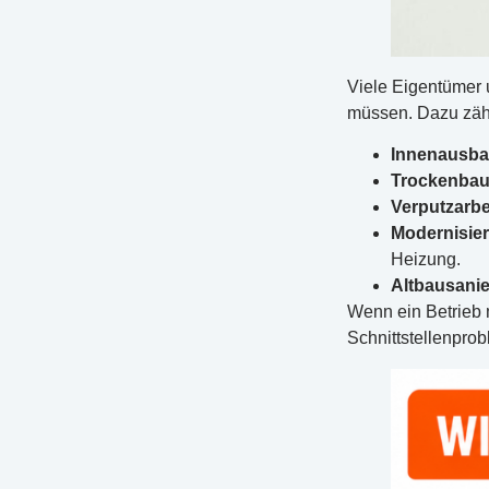
Viele Eigentümer 
müssen. Dazu zähl
Innenausb
Trockenba
Verputzarbe
Modernisie
Heizung.
Altbausani
Wenn ein Betrieb 
Schnittstellenprob