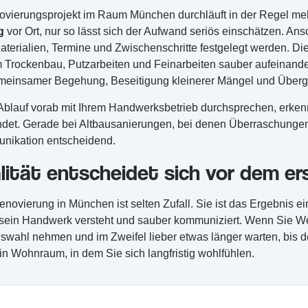
ovierungsprojekt im Raum München durchläuft in der Regel me
g
vor Ort, nur so lässt sich der Aufwand seriös einschätzen. Ans
Materialien, Termine und Zwischenschritte festgelegt werden. Di
m Trockenbau, Putzarbeiten und Feinarbeiten sauber aufeinande
meinsamer Begehung, Beseitigung kleinerer Mängel und Überg
blauf vorab mit Ihrem Handwerksbetrieb durchsprechen, erken
ndet. Gerade bei Altbausanierungen, bei denen Überraschungen 
nikation entscheidend.
alität entscheidet sich vor dem er
novierung in München ist selten Zufall. Sie ist das Ergebnis e
 sein Handwerk versteht und sauber kommuniziert. Wenn Sie Wert
Auswahl nehmen und im Zweifel lieber etwas länger warten, bis d
in Wohnraum, in dem Sie sich langfristig wohlfühlen.