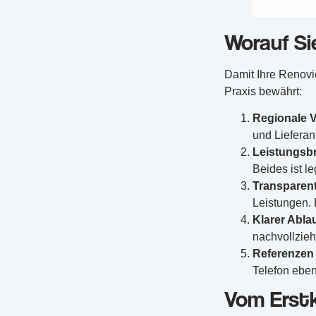
Worauf Si
Damit Ihre Renovie
Praxis bewährt:
Regionale 
und Liefera
Leistungsbr
Beides ist l
Transparen
Leistungen.
Klarer Abla
nachvollzieh
Referenzen 
Telefon eben
Vom Erstk