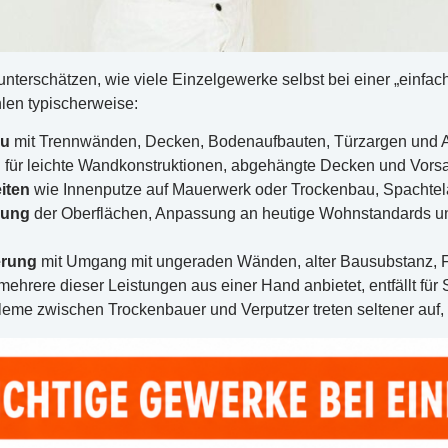
unterschätzen, wie viele Einzelgewerke selbst bei einer „ei
en typischerweise:
au
mit Trennwänden, Decken, Bodenaufbauten, Türzargen und 
u
für leichte Wandkonstruktionen, abgehängte Decken und Vorsatz
iten
wie Innenputze auf Mauerwerk oder Trockenbau, Spachtelar
rung
der Oberflächen, Anpassung an heutige Wohnstandards und 
erung
mit Umgang mit ungeraden Wänden, alter Bausubstanz, F
mehrere dieser Leistungen aus einer Hand anbietet, entfällt fü
leme zwischen Trockenbauer und Verputzer treten seltener auf, 