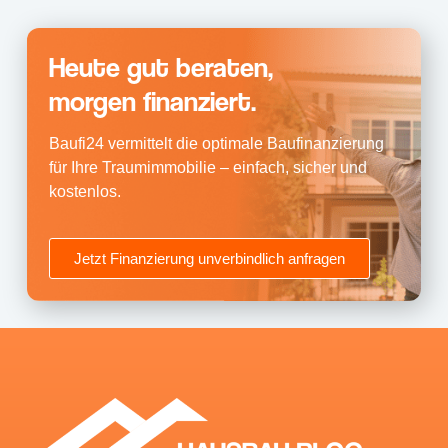
Heute gut beraten,
morgen finanziert.
Baufi24 vermittelt die optimale Baufinanzierung
für Ihre Traumimmobilie – einfach, sicher und
kostenlos.
Jetzt Finanzierung unverbindlich anfragen