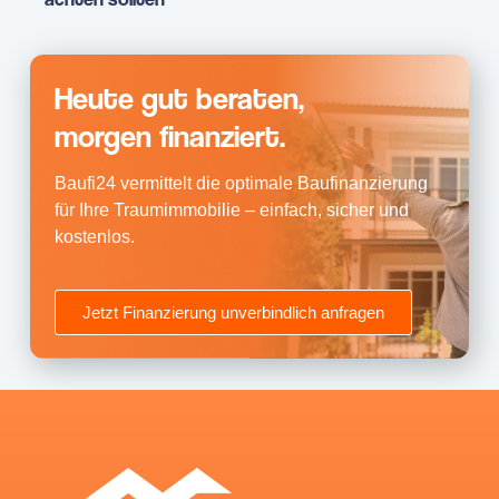
Heute gut beraten,
morgen finanziert.
Baufi24 vermittelt die optimale Baufinanzierung
für Ihre Traumimmobilie – einfach, sicher und
kostenlos.
Jetzt Finanzierung unverbindlich anfragen