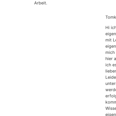
Arbeit.
Tomk
Hi ic
eigen
mit L
eigen
mich 
hier 
ich e
liebe
Leide
unter
werd
erfol
komme
Wisse
eigen