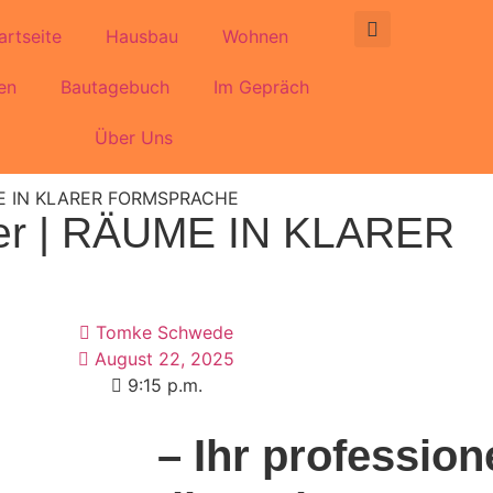
artseite
Hausbau
Wohnen
en
Bautagebuch
Im Gepräch
Über Uns
UME IN KLARER FORMSPRACHE
ger | RÄUME IN KLARER
Tomke Schwede
August 22, 2025
9:15 p.m.
– Ihr professione