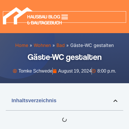
Home
»
Wohnen
»
Bad
»
Gäste-WC gestalten
Gäste-WC gestalten
Tomke Schwede
August 19, 2024
8:00 p.m.
Inhaltsverzeichnis