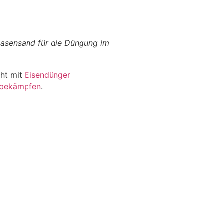
Rasensand für die Düngung im
cht mit
Eisendünger
u bekämpfen
.