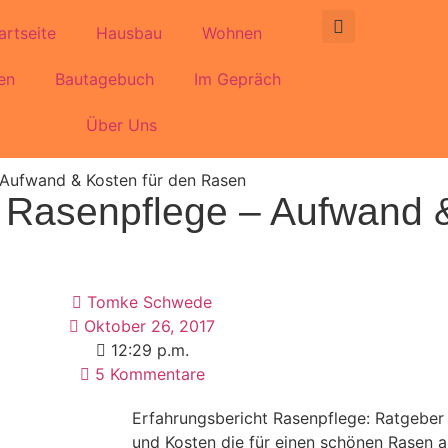
artseite
Hausbau
Wohnen
en
Bautagebuch
Im Gepräch
Über Uns
 Aufwand & Kosten für den Rasen
r Rasenpflege – Aufwand &
Tomke Schwede
Oktober 26, 2017
12:29 p.m.
5 Kommentare
Erfahrungsbericht Rasenpflege: Ratgeber 
und Kosten die für einen schönen Rasen a