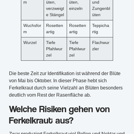
m
üten,
üten,
und
verzweigt
einzeln
Zungenbl
e Stängel
üten
Wuchsfor
Rosetten
Rosetten
Teppicha
m
artig
artig
rtig
Wurzel
Tiefe
Tiefe
Flachwur
Pfahlwur
Pfahlwur
zler
zel
zel
Die beste Zeit zur Identifikation ist während der Blüte
von Mai bis Oktober. In dieser Phase hebt sich
Ferkelkraut durch seine Vielzahl an Blüten besonders
deutlich vom Rest der Rasenfläche ab.
Welche Risiken gehen von
Ferkelkraut aus?
Zwar produziert Ferkelkraut viel Pollen und Nektar und