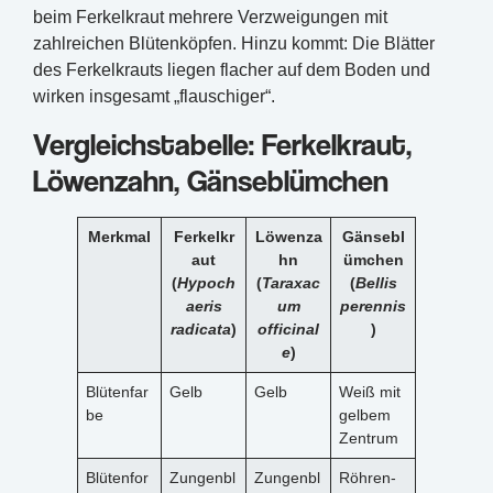
beim Ferkelkraut mehrere Verzweigungen mit
zahlreichen Blütenköpfen. Hinzu kommt: Die Blätter
des Ferkelkrauts liegen flacher auf dem Boden und
wirken insgesamt „flauschiger“.
Vergleichstabelle: Ferkelkraut,
Löwenzahn, Gänseblümchen
Merkmal
Ferkelkr
Löwenza
Gänsebl
aut
hn
ümchen
(
Hypoch
(
Taraxac
(
Bellis
aeris
um
perennis
radicata
)
officinal
)
e
)
Blütenfar
Gelb
Gelb
Weiß mit
be
gelbem
Zentrum
Blütenfor
Zungenbl
Zungenbl
Röhren-