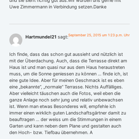
und sie sieht richtig gut aus.Wir würden uns gerne mit
Uwe Zimmermann in Verbindung setzen.Danke
September 25, 2015 um 1:23 p.m. Uhr
Hartmundel21
sagt:
Ich finde, dass das schon gut aussieht und nützlich ist
mit der Überdachung. Auch, dass die Terrasse direkt am
Haus ist und man quasi nur aus dem Haus heraustreten
muss, um die Sonne geniessen zu können … finde ich, ist
eine gute Idee. Aber für meinen Geschmack ist es eben
eine „bekannte“, „normale“ Terrasse. Nichts Auffälliges.
Aber vielleicht täuschen auch die Fotos, weil eben die
ganze Anlage noch sehr jung und relativ unbewachsen
ist. Wenn man etwas Besonderes will, empfehle ich
immer einen wirklich guten Landschaftsgärtner damit zu
beauftragen … der weiss um die Stimmungen in einem
Garten und kann neben dem Plane und gestalten auch
den Hoch- bzw. Tiefbau übernehmen. A