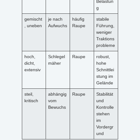
Belastun
g
gemischt
je nach
häufig
stabile
, uneben
Aufwuchs
Raupe
Führung,
weniger
Traktions
probleme
hoch,
Schlegel
Raupe
robust,
dicht,
mäher
hohe
extensiv
Schnittlei
stung im
Gelände
steil,
abhängig
Raupe
Stabilität
kritisch
vom
und
Bewuchs
Kontrolle
stehen
im
Vordergr
und