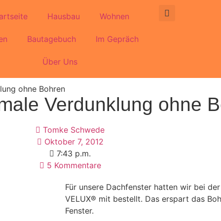
artseite
Hausbau
Wohnen
en
Bautagebuch
Im Gepräch
Über Uns
klung ohne Bohren
imale Verdunklung ohne 
Tomke Schwede
Oktober 7, 2012
7:43 p.m.
5 Kommentare
Für unsere Dachfenster hatten wir bei der
VELUX® mit bestellt. Das erspart das Bo
Fenster.