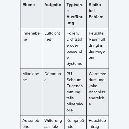
Ebene
Aufgabe
Typisch
Risiko
e
bei
Ausführ
Fehlern
ung
Innenebe
Luftdicht
Folien,
Feuchte
ne
heit
Dichtstoff
Raumluft
e oder
dringt in
passend
die Fuge
e
ein
Systeme
Mittelebe
Dämmun
PU-
Wärmeve
ne
g
Schaum,
rlust und
Fugendä
kalte
mmung,
Anschlus
teils
sbereich
Mineralw
e
olle
Außeneb
Witterung
Kompribä
Feuchtee
ene
sschutz
nder,
intrag