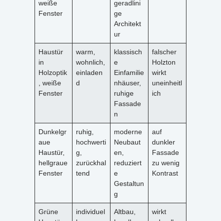
weiße
geradlini
Fenster
ge
Architekt
ur
Haustür
warm,
klassisch
falscher
in
wohnlich,
e
Holzton
Holzoptik
einladen
Einfamilie
wirkt
, weiße
d
nhäuser,
uneinheitl
Fenster
ruhige
ich
Fassade
n
Dunkelgr
ruhig,
moderne
auf
aue
hochwerti
Neubaut
dunkler
Haustür,
g,
en,
Fassade
hellgraue
zurückhal
reduziert
zu wenig
Fenster
tend
e
Kontrast
Gestaltun
g
Grüne
individuel
Altbau,
wirkt