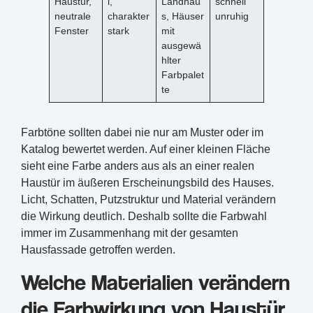
Haustür,
l,
Landhau
schnell
neutrale
charakter
s, Häuser
unruhig
Fenster
stark
mit
ausgewä
hlter
Farbpalet
te
Farbtöne sollten dabei nie nur am Muster oder im
Katalog bewertet werden. Auf einer kleinen Fläche
sieht eine Farbe anders aus als an einer realen
Haustür im äußeren Erscheinungsbild des Hauses.
Licht, Schatten, Putzstruktur und Material verändern
die Wirkung deutlich. Deshalb sollte die Farbwahl
immer im Zusammenhang mit der gesamten
Hausfassade getroffen werden.
Welche Materialien verändern
die Farbwirkung von Haustür