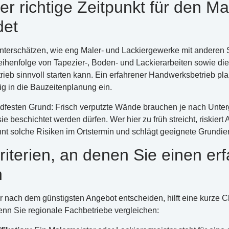
 richtige Zeitpunkt für den Mal
det
nterschätzen, wie eng Maler- und Lackiergewerke mit anderen S
Reihenfolge von Tapezier-, Boden- und Lackierarbeiten sowie di
ieb sinnvoll starten kann. Ein erfahrener Handwerksbetrieb pla
tig in die Bauzeitenplanung ein.
dfesten Grund: Frisch verputzte Wände brauchen je nach Unterg
ie beschichtet werden dürfen. Wer hier zu früh streicht, riskier
nnt solche Risiken im Ortstermin und schlägt geeignete Grundie
riterien, an denen Sie einen er
n
r nach dem günstigsten Angebot entscheiden, hilft eine kurze C
enn Sie regionale Fachbetriebe vergleichen: