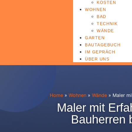
KOSTEN
WOHNEN
BAD
TECHNIK
WÄNDE
GARTEN
BAUTAGEBUCH
IM GEPRÄCH
ÜBER UNS
Home
»
Wohnen
»
Wände
»
Maler mi
Maler mit Erf
Bauherren 