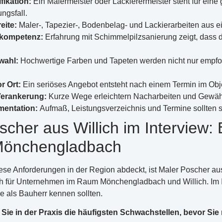
fikation:
Ein Malermeister oder Lackierermeister steht für eine
ngsfall.
eite:
Maler-, Tapezier-, Bodenbelag- und Lackierarbeiten aus e
kompetenz:
Erfahrung mit Schimmelpilzsanierung zeigt, dass 
wahl:
Hochwertige Farben und Tapeten werden nicht nur empfoh
r Ort:
Ein seriöses Angebot entsteht nach einem Termin im Objek
Verankerung:
Kurze Wege erleichtern Nacharbeiten und Gewähr
mentation:
Aufmaß, Leistungsverzeichnis und Termine sollten sch
scher aus Willich im Interview:
Mönchengladbach
iese Anforderungen in der Region abdeckt, ist Maler Poscher aus 
h für Unternehmen im Raum Mönchengladbach und Willich. Im In
ie als Bauherr kennen sollten.
Sie in der Praxis die häufigsten Schwachstellen, bevor Sie