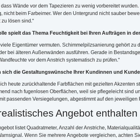
, dass Wände vor dem Tapezieren zu wenig vorbereitet wurden. E
, nicht beim Farbeimer. Wer den Untergrund nicht sauber bewert
zu lösen sind.“
lle spielt das Thema Feuchtigkeit bei Ihren Aufträgen in d
s viele Eigentümer vermuten. Schimmelpilzsanierung gehört zu 
er bei älteren Außenwänden ausführen. Gerade in Bestands
 Wandfeuchte vor dem Anstrich systematisch zu prüfen.“
 sich die Gestaltungswünsche Ihrer Kundinnen und Kunden
ch heute zurückhaltende Farbflächen mit gezielten Akzenten sta
nd nach fugenlosen Oberflächen, weil sie pflegeleicht sind und
it passenden Versiegelungen, abgestimmt auf den jeweiligen
ealistisches Angebot enthalten 
gebot listet Quadratmeter, Anzahl der Anstriche, Materialqualit
arnsignal. Wenn Sie mehrere Angebote vergleichen, achten Sie