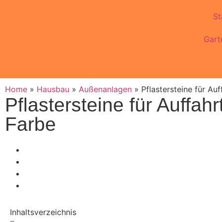
St
Gart
Home
»
Hausbau
»
Außenanlagen
»
Pflastersteine für Auf
Pflastersteine für Auffah
Farbe
Inhaltsverzeichnis