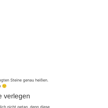
legten Steine genau heißen.
n 🙂
e verlegen
lich nicht getan, denn diese