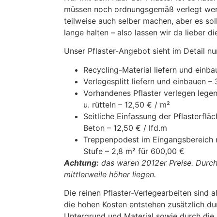
müssen noch ordnungsgemäß verlegt wer
teilweise auch selber machen, aber es so
lange halten – also lassen wir da lieber die
Unser Pflaster-Angebot sieht im Detail nu
Recycling-Material liefern und einba
Verlegesplitt liefern und einbauen – 
Vorhandenes Pflaster verlegen legen
u. rütteln – 12,50 € / m²
Seitliche Einfassung der Pflasterflä
Beton – 12,50 € / lfd.m
Treppenpodest im Eingangsbereich mi
Stufe – 2,8 m² für 600,00 €
Achtung:
das waren 2012er Preise. Durch 
mittlerweile höher liegen.
Die reinen Pflaster-Verlegearbeiten sind a
die hohen Kosten entstehen zusätzlich d
Untergrund und Material sowie durch die 