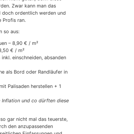
den. Zwar kann man das
ll doch ordentlich werden und
 Profis ran.
n so aus:
uen – 8,90 € / m²
3,50 € / m²
 inkl. einschneiden, absanden
che als Bord oder Randläufer in
t Palisaden herstellen + 1
Inflation und co dürften diese
lso gar nicht mal das teuerste,
urch den anzupassenden
seitlichen Einfassungen und