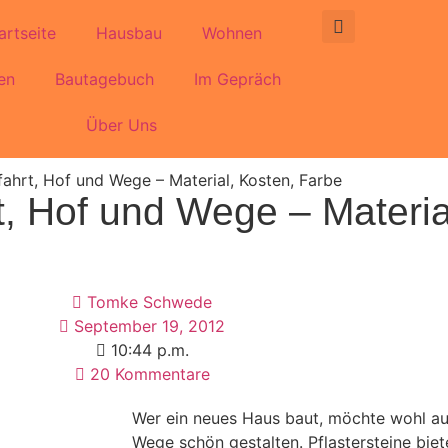
artseite
Hausbau
Wohnen
en
Bautagebuch
Im Gepräch
Über Uns
fahrt, Hof und Wege – Material, Kosten, Farbe
rt, Hof und Wege – Materia
Tomke Schwede
September 19, 2012
10:44 p.m.
20 Kommentare
Wer ein neues Haus baut, möchte wohl au
Wege schön gestalten. Pflastersteine bie