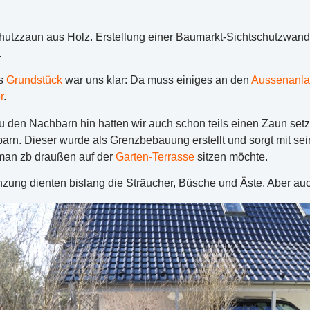
hutzzaun aus Holz. Erstellung einer Baumarkt-Sichtschutzwan
.
es
Grundstück
war uns klar: Da muss einiges an den
Aussenanl
r
.
 den Nachbarn hin hatten wir auch schon teils einen Zaun setz
rn. Dieser wurde als Grenzbebauung erstellt und sorgt mit sein
an zb draußen auf der
Garten-Terrasse
sitzen möchte.
nzung dienten bislang die Sträucher, Büsche und Äste. Aber au