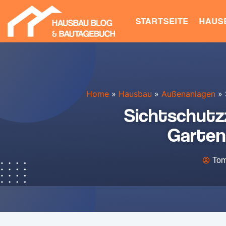
STARTSEITE
HAUS
Home
»
Hausbau
»
Außenanlagen
»
Sichtschutz
Garten
Tom