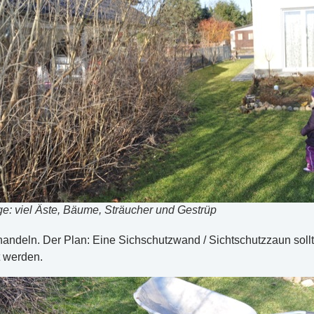
e: viel Äste, Bäume, Sträucher und Gestrüp
handeln. Der Plan: Eine Sichschutzwand / Sichtschutzzaun soll
 werden.