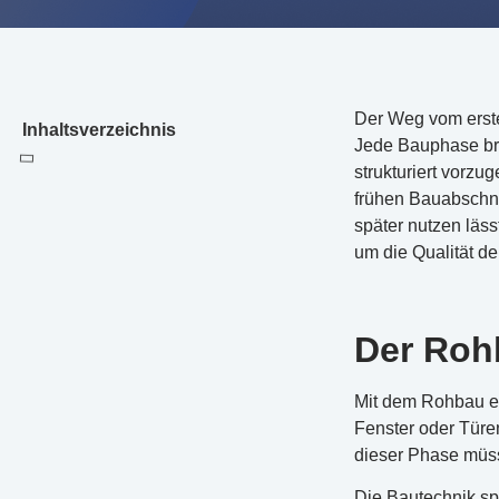
Der Weg vom ersten
Inhaltsverzeichnis
Jede Bauphase brin
strukturiert vorzu
frühen Bauabschnit
später nutzen läss
um die Qualität de
Der Roh
Mit dem Rohbau en
Fenster oder Türen
dieser Phase müss
Die Bautechnik sp