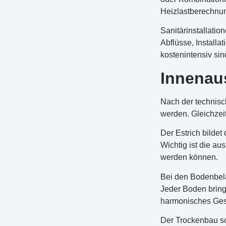
Heizlastberechnun
Sanitärinstallati
Abflüsse, Install
kostenintensiv sin
Innenau
Nach der technisc
werden. Gleichzeit
Der Estrich bilde
Wichtig ist die a
werden können.
Bei den Bodenbelä
Jeder Boden bring
harmonisches Gesa
Der Trockenbau s