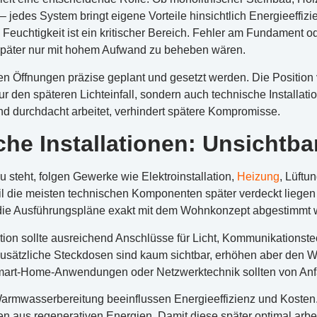
 jedes System bringt eigene Vorteile hinsichtlich Energieeffizi
Feuchtigkeit ist ein kritischer Bereich. Fehler am Fundament o
später nur mit hohem Aufwand zu beheben wären.
en Öffnungen präzise geplant und gesetzt werden. Die Positio
nur den späteren Lichteinfall, sondern auch technische Installati
nd durchdacht arbeitet, verhindert spätere Kompromisse.
he Installationen: Unsichtbar
 steht, folgen Gewerke wie Elektroinstallation,
Heizung
, Lüftu
il die meisten technischen Komponenten später verdeckt liege
ie Ausführungspläne exakt mit dem Wohnkonzept abgestimmt 
ation sollte ausreichend Anschlüsse für Licht, Kommunikations
Zusätzliche Steckdosen sind kaum sichtbar, erhöhen aber den W
mart-Home-Anwendungen oder Netzwerktechnik sollten von Anf
armwasserbereitung beeinflussen Energieeffizienz und Koste
n aus regenerativen Energien. Damit diese später optimal arbe