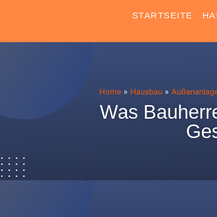
STARTSEITE
HA
Home
»
Hausbau
»
Außenanlag
Was Bauherre
Ges