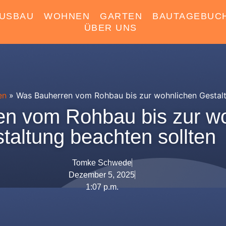
USBAU
WOHNEN
GARTEN
BAUTAGEBUC
ÜBER UNS
en
»
Was Bauherren vom Rohbau bis zur wohnlichen Gestalt
n vom Rohbau bis zur w
taltung beachten sollten
Tomke Schwede
Dezember 5, 2025
1:07 p.m.