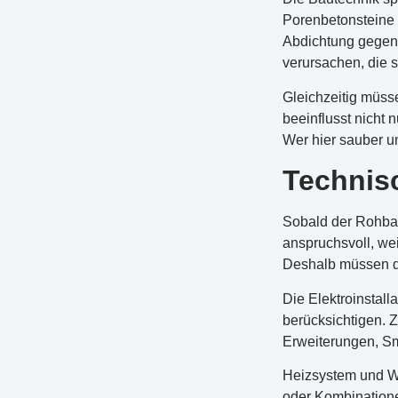
Porenbetonsteine –
Abdichtung gegen 
verursachen, die 
Gleichzeitig müss
beeinflusst nicht 
Wer hier sauber u
Technisc
Sobald der Rohbau
anspruchsvoll, we
Deshalb müssen d
Die Elektroinstall
berücksichtigen. 
Erweiterungen, S
Heizsystem und W
oder Kombinatione