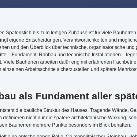
 Spatenstich bis zum fertigen Zuhause ist für viele Bauherren 
gt eigene Entscheidungen, Verantwortlichkeiten und mögliche Fa
gehen und den Überblick über technische, organisatorische und 
te – Fundament, Rohbau und technische Installationen – legen f
t. Viele Bauherren arbeiten dafür eng mit erfahrenen Fachbetri
r einzelnen Arbeitsschritte sicherzustellen und spätere Mehrko
bau als Fundament aller spä
tsteht die bauliche Struktur des Hauses. Tragende Wände, G
 definieren nicht nur die spätere architektonische Wirkung, so
en Bauherren mehrere Punkte besonders im Blick behalten.
ielt eine entscheidende Rolle. Ob monolithischer Steinbau, 