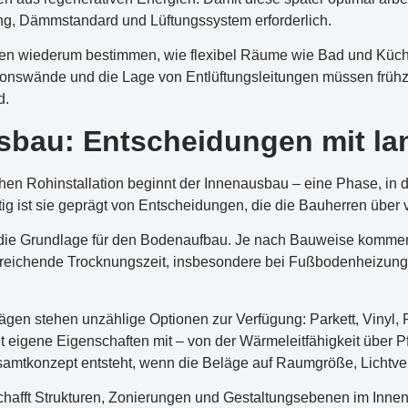
g, Dämmstandard und Lüftungssystem erforderlich.
onen wiederum bestimmen, wie flexibel Räume wie Bad und Küc
ationswände und die Lage von Entlüftungsleitungen müssen frühz
d.
sbau: Entscheidungen mit lan
hen Rohinstallation beginnt der Innenausbau – eine Phase, in d
ig ist sie geprägt von Entscheidungen, die die Bauherren über v
t die Grundlage für den Bodenaufbau. Je nach Bauweise kommen 
usreichende Trocknungszeit, insbesondere bei Fußbodenheizunge
gen stehen unzählige Optionen zur Verfügung: Parkett, Vinyl, 
t eigene Eigenschaften mit – von der Wärmeleitfähigkeit über P
mtkonzept entsteht, wenn die Beläge auf Raumgröße, Lichtve
chafft Strukturen, Zonierungen und Gestaltungsebenen im Inn