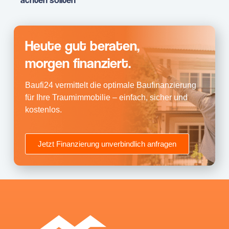
Heute gut beraten,
morgen finanziert.
Baufi24 vermittelt die optimale Baufinanzierung
für Ihre Traumimmobilie – einfach, sicher und
kostenlos.
Jetzt Finanzierung unverbindlich anfragen