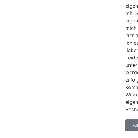
eigen
mit L
eigen
mich 
hier 
ich e
liebe
Leide
unter
werd
erfol
komme
Wisse
eigen
Rech
Al