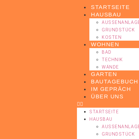
STARTSEITE
HAUSBAU
AUSSENANLAGE
GRUNDSTÜCK
KOSTEN
WOHNEN
BAD
TECHNIK
WÄNDE
GARTEN
BAUTAGEBUCH
IM GEPRÄCH
ÜBER UNS
STARTSEITE
HAUSBAU
AUSSENANLAGE
GRUNDSTÜCK