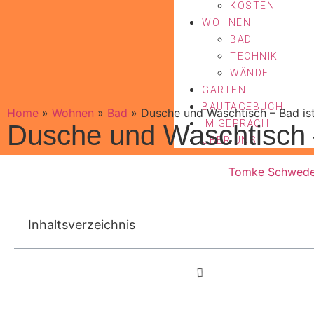
KOSTEN
WOHNEN
BAD
TECHNIK
WÄNDE
GARTEN
BAUTAGEBUCH
Home
»
Wohnen
»
Bad
»
Dusche und Waschtisch – Bad ist
IM GEPRÄCH
Dusche und Waschtisch –
ÜBER UNS
Tomke Schwed
Inhaltsverzeichnis