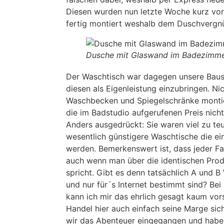
Diesen wurden nun letzte Woche kurz vo
fertig montiert weshalb dem Duschvergnü
Dusche mit Glaswand im Badezimm
Der Waschtisch war dagegen unsere Baust
diesen als Eigenleistung einzubringen. Nic
Waschbecken und Spiegelschränke montier
die im Badstudio aufgerufenen Preis nich
Anders ausgedrückt: Sie waren viel zu teu
wesentlich günstigere Waschtische die ei
werden. Bemerkenswert ist, dass jeder 
auch wenn man über die identischen Prod
spricht. Gibt es denn tatsächlich A und B
und nur für´s Internet bestimmt sind? Be
kann ich mir das ehrlich gesagt kaum vorste
Handel hier auch einfach seine Marge sich
wir das Abenteuer eingegangen und habe