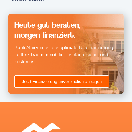
Heute gut beraten,
morgen finanziert.
Baufi24 vermittelt die optimale Baufinanzierung
für Ihre Traumimmobilie – einfach, sicher und
kostenlos.
Jetzt Finanzierung unverbindlich anfragen