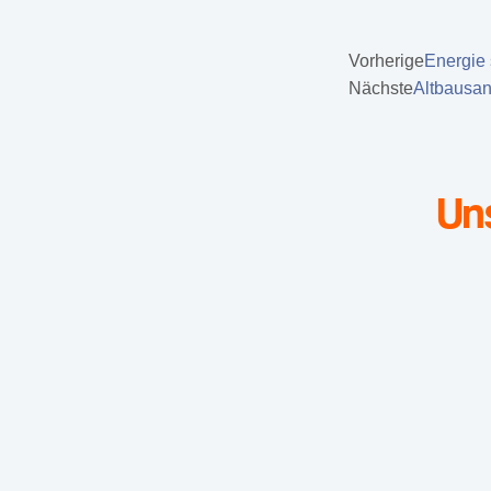
Vorherige
Energie 
Nächste
Altbausan
Un