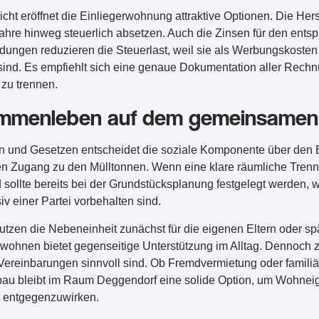
icht eröffnet die Einliegerwohnung attraktive Optionen. Die He
Jahre hinweg steuerlich absetzen. Auch die Zinsen für den ents
ungen reduzieren die Steuerlast, weil sie als Werbungskoste
 sind. Es empfiehlt sich eine genaue Dokumentation aller Rec
zu trennen.
mmenleben auf dem gemeinsamen 
 und Gesetzen entscheidet die soziale Komponente über den Erfo
n Zugang zu den Mülltonnen. Wenn eine klare räumliche Trennu
sollte bereits bei der Grundstücksplanung festgelegt werden, 
v einer Partei vorbehalten sind.
utzen die Nebeneinheit zunächst für die eigenen Eltern oder sp
ohnen bietet gegenseitige Unterstützung im Alltag. Dennoch ze
 Vereinbarungen sinnvoll sind. Ob Fremdvermietung oder familiä
 bleibt im Raum Deggendorf eine solide Option, um Wohneige
entgegenzuwirken.