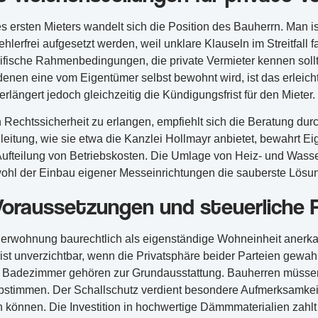
s ersten Mieters wandelt sich die Position des Bauherrn. Man i
hlerfrei aufgesetzt werden, weil unklare Klauseln im Streitfall
zifische Rahmenbedingungen, die private Vermieter kennen soll
nen eine vom Eigentümer selbst bewohnt wird, ist das erleich
verlängert jedoch gleichzeitig die Kündigungsfrist für den Mieter.
Rechtssicherheit zu erlangen, empfiehlt sich die Beratung durc
leitung, wie sie etwa die Kanzlei Hollmayr anbietet, bewahrt Ei
 Aufteilung von Betriebskosten. Die Umlage von Heiz- und Wass
wohl der Einbau eigener Messeinrichtungen die sauberste Lösung
 Voraussetzungen und steuerlich
gerwohnung baurechtlich als eigenständige Wohneinheit anerkann
ist unverzichtbar, wenn die Privatsphäre beider Parteien gewah
 Badezimmer gehören zur Grundausstattung. Bauherren müssen 
abstimmen. Der Schallschutz verdient besondere Aufmerksamke
önnen. Die Investition in hochwertige Dämmmaterialien zahlt s