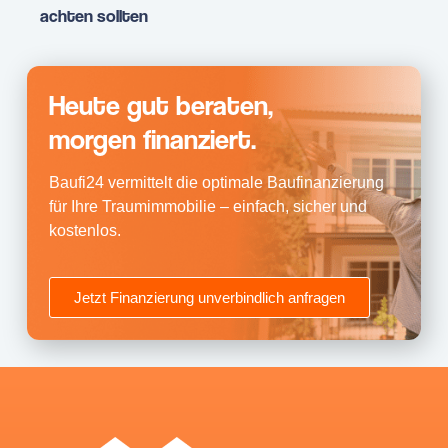
achten sollten
Heute gut beraten,
morgen finanziert.
Baufi24 vermittelt die optimale Baufinanzierung
für Ihre Traumimmobilie – einfach, sicher und
kostenlos.
Jetzt Finanzierung unverbindlich anfragen