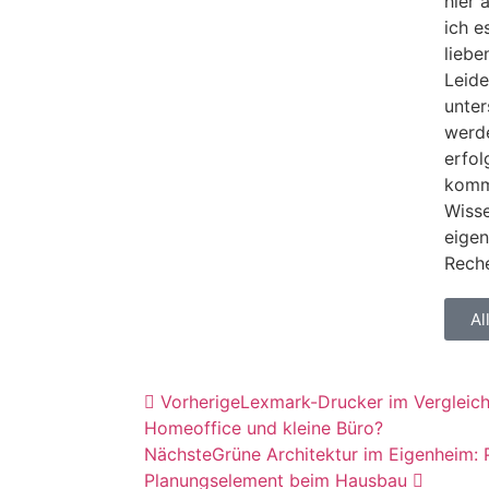
hier 
ich e
liebe
Leide
unter
werd
erfol
komme
Wisse
eigen
Rech
Al
Vorherige
Lexmark-Drucker im Vergleich
Homeoffice und kleine Büro?
Nächste
Grüne Architektur im Eigenheim: P
Planungselement beim Hausbau