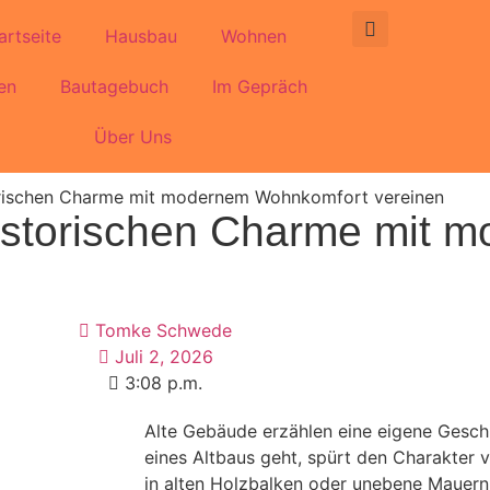
artseite
Hausbau
Wohnen
en
Bautagebuch
Im Gepräch
Über Uns
torischen Charme mit modernem Wohnkomfort vereinen
historischen Charme mit 
Tomke Schwede
Juli 2, 2026
3:08 p.m.
Alte Gebäude erzählen eine eigene Gesch
eines Altbaus geht, spürt den Charakter 
in alten Holzbalken oder unebene Mauern