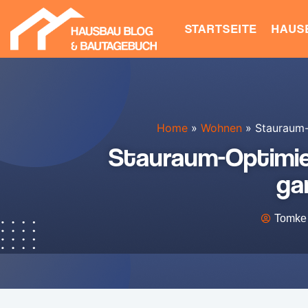
STARTSEITE
HAUS
Home
»
Wohnen
»
Stauraum-O
Stauraum-Optimier
ga
Tomke