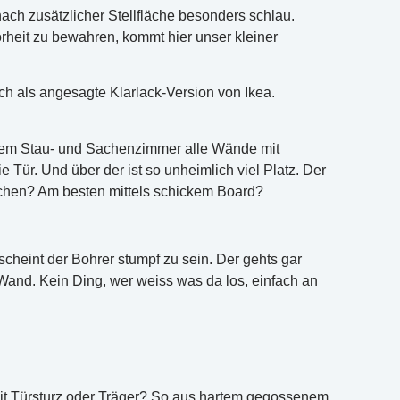
nach zusätzlicher Stellfläche besonders schlau.
rheit zu bewahren, kommt hier unser kleiner
ch als angesagte Klarlack-Version von Ikea.
erem Stau- und Sachenzimmer alle Wände mit
 Tür. Und über der ist so unheimlich viel Platz. Der
machen? Am besten mittels schickem Board?
cheint der Bohrer stumpf zu sein. Der gehts gar
 Wand. Kein Ding, wer weiss was da los, einfach an
it Türsturz oder Träger? So aus hartem gegossenem