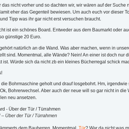
 das nicht vorher und so dachten wir, wir wären auf der Suche 
damit eher das Gegenteil bewiesen. Um auch euch vor dieser To
und Tipp was ihr gar nicht erst versuchen braucht.
ucht ist ein schönes Board. Entweder aus dem Baumarkt oder au
so günstige 20 Euro.
gehört natürlich an die Wand. Was aber machen, wenn in uns
lt sind. Momentmal, alle Wände? Nein! An einer ist doch nur die
kt ist. Würde sich da nicht zb ein kleines Bücherregal schick 
s!
die Bohrmaschine geholt und drauf losgebohrt. Hm, irgendwie s
 Ok, Bohrerwechsel. Aber auch der neue will so gar nicht in die
llen neu ansetzen.
 – Über der Tür / Türrahmen
dämmerts dem Bauherren. Momentmal,
Tür
? War da nicht was m