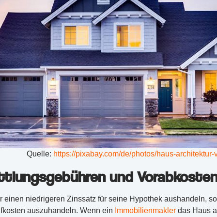
Quelle:
https://pixabay.com/de/photos/haus-architektur
ittlungsgebühren und Vorabkoste
r einen niedrigeren Zinssatz für seine Hypothek aushandeln, 
ufkosten auszuhandeln. Wenn ein
Immobilienmakler
das Haus an