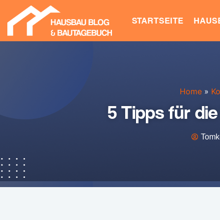
STARTSEITE
HAUS
Home
»
Ko
5 Tipps für d
Tomk